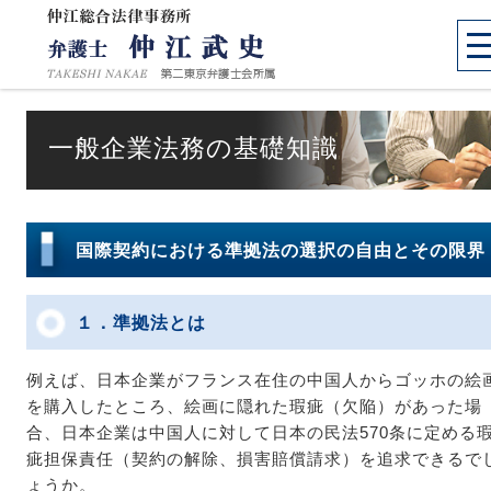
一般企業法務の基礎知識
国際契約における準拠法の選択の自由とその限界
１．準拠法とは
例えば、日本企業がフランス在住の中国人からゴッホの絵
を購入したところ、絵画に隠れた瑕疵（欠陥）があった場
合、日本企業は中国人に対して日本の民法570条に定める
疵担保責任（契約の解除、損害賠償請求）を追求できるで
ょうか。