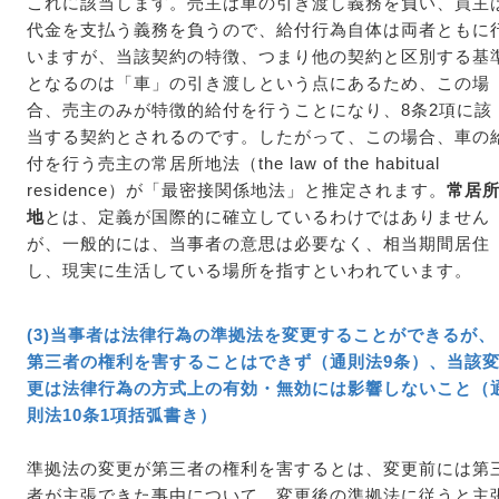
これに該当します。売主は車の引き渡し義務を負い、買主
代金を支払う義務を負うので、給付行為自体は両者ともに
いますが、当該契約の特徴、つまり他の契約と区別する基
となるのは「車」の引き渡しという点にあるため、この場
合、売主のみが特徴的給付を行うことになり、8条2項に該
当する契約とされるのです。したがって、この場合、車の
付を行う売主の常居所地法（the law of the habitual
residence）が「最密接関係地法」と推定されます。
常居
地
とは、定義が国際的に確立しているわけではありません
が、一般的には、当事者の意思は必要なく、相当期間居住
し、現実に生活している場所を指すといわれています。
(3)当事者は法律行為の準拠法を変更することができるが、
第三者の権利を害することはできず（通則法9条）、当該
更は法律行為の方式上の有効・無効には影響しないこと（
則法10条1項括弧書き）
準拠法の変更が第三者の権利を害するとは、変更前には第
者が主張できた事由について、変更後の準拠法に従うと主