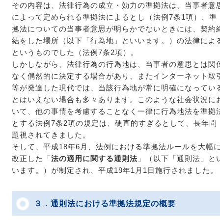
その内容は、法律行為の成立・効力の準拠法は、当事者意
によって定められる準拠法によるとし（法例7条1項）、準
拠法についての当事者意思が明らかでないときには、契約
結をした場所（以下「行為地」といいます。）の法律によ
というものでした（法例7条2項）。
しかしながら、法律行為の行為地は、当事者の意思とは関
なく偶然的に決定する場合があり、またインターネット取
等が発達した現代では、当該行為地が常に明確になってい
とはいえない場合も多々あります。このような社会状況に
いて、他の事情を考慮することなく一律に行為地法を準拠
とする法例7条2項の規定は、硬直的すぎるとして、長年問
題視されてきました。
そして、平成18年6月、法例における準拠法ルールを大幅
改正した「
法の適用に関する通則法
」（以下「通則法」と
います。）が制定され、平成19年1月1日施行されました。
３．通則法における準拠法規定の概要