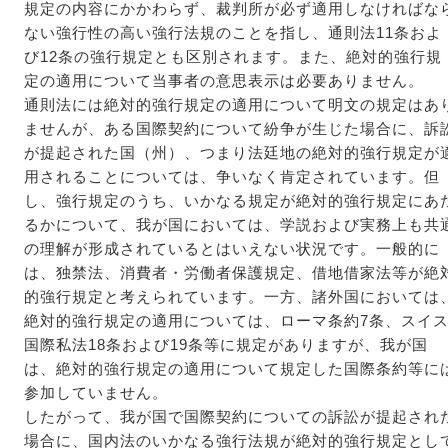
規定の内容にかかわらず、裁判所が必ず適用しなければな
ない強行性の高い強行法規のことを指し、通則法11条およ
び12条の強行規定とも区別されます。また、絶対的強行規
定の適用について当事者の意思表示は必要ありません。
通則法には絶対的強行規定の適用について明文の規定はあ
ませんが、ある国際契約について紛争が生じた場合に、訴
が提起された国（州）、つまり法廷地の絶対的強行規定が
用されることについては、争いなく肯定されています。但
し、強行規定のうち、いかなる規定が絶対的強行規定にあ
るかについて、我が国においては、学説および実務上も共
の理解が形成されているとはいえない状況です。一般的に
は、独禁法、消費者・労働者保護規定、借地借家法等が絶
的強行規定と考えられています。一方、諸外国においては
絶対的強行規定の適用については、ローマ条約7条、スイ
国際私法18条および19条等に規定がありますが、我が国
は、絶対的強行規定の適用について規定した国際条約等に
参加していません。
したがって、我が国で国際契約についての訴訟が提起され
場合に、国内法のいかなる強行法規が絶対的強行規定とし