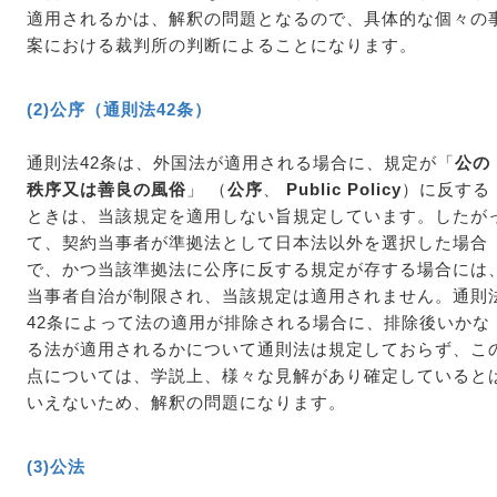
適用されるかは、解釈の問題となるので、具体的な個々の
案における裁判所の判断によることになります。
(2)公序（通則法42条）
通則法42条は、外国法が適用される場合に、規定が「
公の
秩序又は善良の風俗
」 （
公序
、
Public Policy
）に反する
ときは、当該規定を適用しない旨規定しています。したが
て、契約当事者が準拠法として日本法以外を選択した場合
で、かつ当該準拠法に公序に反する規定が存する場合には
当事者自治が制限され、当該規定は適用されません。通則
42条によって法の適用が排除される場合に、排除後いかな
る法が適用されるかについて通則法は規定しておらず、こ
点については、学説上、様々な見解があり確定していると
いえないため、解釈の問題になります。
(3)公法