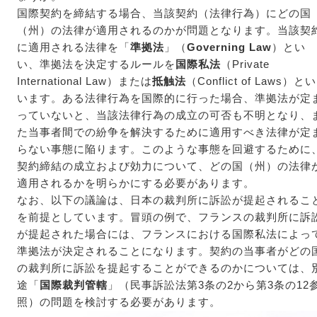
国際契約を締結する場合、当該契約（法律行為）にどの国
（州）の法律が適用されるのかが問題となります。当該契
に適用される法律を「
準拠法
」（
Governing Law
）とい
い、準拠法を決定するルールを
国際私法
（Private
International Law）または
抵触法
（Conflict of Laws）とい
います。ある法律行為を国際的に行った場合、準拠法が定
っていないと、当該法律行為の成立の可否も不明となり、
た当事者間での紛争を解決するために適用すべき法律が定
らない事態に陥ります。このような事態を回避するために
契約締結の成立および効力について、どの国（州）の法律
適用されるかを明らかにする必要があります。
なお、以下の議論は、日本の裁判所に訴訟が提起されるこ
を前提としています。冒頭の例で、フランスの裁判所に訴
が提起された場合には、フランスにおける国際私法によっ
準拠法が決定されることになります。契約の当事者がどの
の裁判所に訴訟を提起することができるのかについては、
途「
国際裁判管轄
」（民事訴訟法第3条の2から第3条の12
照）の問題を検討する必要があります。