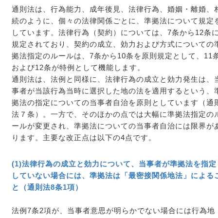
通則法は、行為能力、成年後見、法律行為、婚姻・離婚、
続のように、個々の法律関係ごとに、準拠法について規定
しています。法律行為（契約）については、7条から12条
規定されており、契約の成立、効力および方式についての
拠法指定のルールは、7条から10条を原則規定として、11
および12条が特例として機能します。
通則法は、法例と同様に、法律行為の成立と効力発生は、
事者が当該行為当時に選択した地の法を適用するという、
拠法の指定についての当事者自治を原則としています（通
法７条）。一方で、そのほかの点では大幅に準拠法指定の
ールが変更され、準拠法についての当事者自治には限界が
ります。主要な改正点は以下の4点です。
(1)法律行為の成立と効力について、当事者が準拠法を指定
していない場合には、準拠法は「最密接関係地法」による
と（通則法8条1項）
法例7条2項が、当事者意思が明らかでない場合には行為地