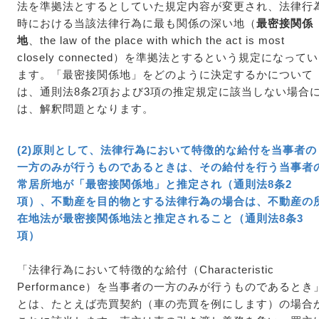
法を準拠法とするとしていた規定内容が変更され、法律行
時における当該法律行為に最も関係の深い地（
最密接関係
地
、the law of the place with which the act is most
closely connected）を準拠法とするという規定になってい
ます。「最密接関係地」をどのように決定するかについて
は、通則法8条2項および3項の推定規定に該当しない場合
は、解釈問題となります。
(2)原則として、法律行為において特徴的な給付を当事者の
一方のみが行うものであるときは、その給付を行う当事者
常居所地が「最密接関係地」と推定され（通則法8条2
項）、不動産を目的物とする法律行為の場合は、不動産の
在地法が最密接関係地法と推定されること（通則法8条3
項）
「法律行為において特徴的な給付（Characteristic
Performance）を当事者の一方のみが行うものであるとき
とは、たとえば売買契約（車の売買を例にします）の場合