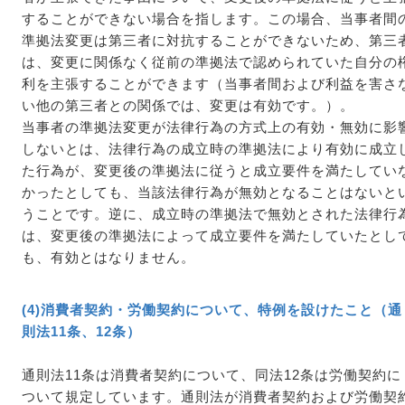
することができない場合を指します。この場合、当事者間
準拠法変更は第三者に対抗することができないため、第三
は、変更に関係なく従前の準拠法で認められていた自分の
利を主張することができます（当事者間および利益を害さ
い他の第三者との関係では、変更は有効です。）。
当事者の準拠法変更が法律行為の方式上の有効・無効に影
しないとは、法律行為の成立時の準拠法により有効に成立
た行為が、変更後の準拠法に従うと成立要件を満たしてい
かったとしても、当該法律行為が無効となることはないと
うことです。逆に、成立時の準拠法で無効とされた法律行
は、変更後の準拠法によって成立要件を満たしていたとし
も、有効とはなりません。
(4)消費者契約・労働契約について、特例を設けたこと（通
則法11条、12条）
通則法11条は消費者契約について、同法12条は労働契約に
ついて規定しています。通則法が消費者契約および労働契