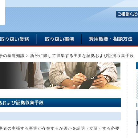
争の基礎知識
>
訴訟に際して収集する主要な証拠および証拠収集手段
拠および証拠収集手段
事者の主張する事実が存在するか否かを証明（立証）する必要