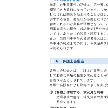
確定した刑事事件の記録は、第一審の
閲覧できる建前になっています。しか
しなければ閲覧を拒まれることがほと
請求する場合、委任状が必要となりま
認められるのが実務の運用となってい
刑事弁護人の場合、起訴後第1回公判
いては、あらかじめ閲覧・謄写するこ
また、当該刑事事件の被害者等又はこ
事事件の終結までの間は、係属裁判所
が認められます。
８．弁護士会照会
弁護士会照会とは、弁護士が弁護士会
して必要な事項の報告を求めることが
告義務があるとされています。
弁護士会照会により取得できる証拠は
①（警察が作成する）実況見分調書
交通事故の態様・過失割合の判断
照会できます。