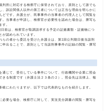
裁判所に対応する検察庁に保管されており、原則として誰でも
し、訴訟関係人以外の第三者については正当な理由を明らかに
んどです。弁護士が、民事事件の当事者の代理人として閲覧を
す。当事者が申請し、検察官が必要性を認めた場合は、謄写も
ます。
期日前は、検察官が取調請求する予定の証拠書類・証拠物につ
とが認められています。
れらの者から委託を受けた弁護士は、第1回公判期日後当該刑
に申出ることで、原則として当該刑事事件の記録の閲覧・謄写
を通じて、受任している事件について、行政機関や企業に照会
できる制度です（弁護士法２３条の２）。照会先は法律上、報
多岐にわたりますが、以下では代表的なものを紹介します。
に必要な場合、検察庁に対して、実況見分調書の閲覧・謄写を