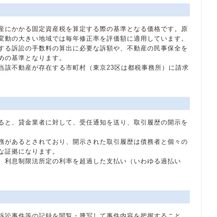
産にかかる固定資産税を算定する際の基準となる価格です。原
変動の大きい地域では毎年修正率を評価額に適用しています。
する訴訟の手数料の算出に必要な訴額や、不動産の民事保全を
めの基準となります。
当該不動産が存在する市町村（東京23区は都税事務所）に請求
ると、貸金業者に対して、受任通知を送り、取引履歴の開示を
務があるとされており、開示された取引履歴は債務者と個々の
な証拠になります。
、利息制限法所定の利率を超過した支払い（いわゆる過払い
訴訟事件等の記録を閲覧・謄写して事件内容を把握すること