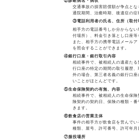
②診断病名・病状
交通事故の損害賠償額が争点とな
通院期間、治癒時期、後遺症の症
③電話利用者の氏名、住所（取付
相手方の電話番号しか分からない
付場所）、料金引き落とし口座等
また、相手方の携帯電話メールア
を照会することができます。
④銀行口座・銀行取引内容
相続事件で、被相続人の遺産たる
行口座の特定の期間の取引履歴、
外の場合、第三者名義の銀行口座
いことがほとんどです。
⑤生命保険契約の有無、内容
相続事件で、被相続人の生命保険
険契約の契約日、保険の種類・番
きます。
⑥飲食店の営業主体
事件の相手方が飲食店を営んでい
種類、屋号、許可番号、許可年月
⑦服役場所