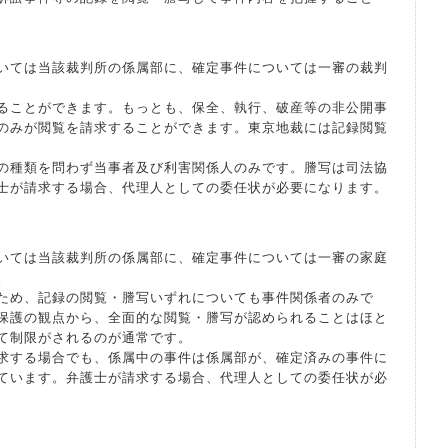
いては当該裁判所の係属部に、確定事件については一審の裁判
ることができます。もっとも、保全、執行、破産等の非公開事
のみが閲覧を請求することができます。東京地裁には記録閲覧
の種類を問わず当事者及び利害関係人のみです。謄写は司法協
士が請求する場合、代理人としての委任状が必要になります。
いては当該裁判所の係属部に、確定事件については一審の家庭
。
ため、記録の閲覧・謄写いずれについても事件関係者のみで
保護の観点から、全面的な閲覧・謄写が認められることはほと
て制限がされるのが通常です。
求する場合でも、係属中の事件は係属部が、確定済みの事件に
ています。弁護士が請求する場合、代理人としての委任状が必