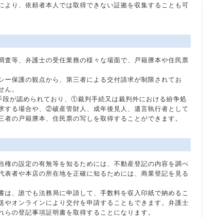
により、依頼者本人では取得できない証拠を収集することも可
調査等、弁護士の受任業務の様々な場面で、戸籍謄本や住民票
シー保護の観点から、第三者による交付請求が制限されてお
せん。
う手段が認められており、①裁判手続又は裁判外における紛争処
求する場合や、②破産管財人、成年後見人、遺言執行者として
三者の戸籍謄本、住民票の写しを取得することができます。
当権の設定の有無等を知るためには、不動産登記の内容を調べ
代表者や本店の所在地を正確に知るためには、商業登記を見る
書は、誰でも法務局に申請して、手数料を収入印紙で納めるこ
送やオンラインにより交付を申請することもできます。弁護士
れらの登記事項証明書を取得することになります。