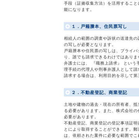
手段（証拠収集方法）を活用すること
能になります。
１．戸籍謄本、住民票写し
相続人の範囲の調査や訴状の送達先の
の写しが必要となります。
戸籍謄本や住民票の写しは、プライバ
り、誰でも請求できるわけではありま
弁護士には、 『職務上請求』 とい
理手続の代理人や刑事弁護人として請
請求する場合は、利用目的を示して第
２．不動産登記、商業登記
土地や建物の過去・現在の所有者、抵
る必要があります。また、株式会社の
必要があります。
不動産登記、商業登記の登記事項証明
とにより取得することができます。郵
は、依頼された案件に必要な範囲でこ