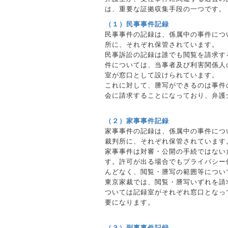
は、重要な証拠収集手段の一つです。
（１）民事事件記録
民事事件の記録は、係属中の事件につ
所に、それぞれ保管されています。
民事訴訟の記録は誰でも閲覧を請求す
件については、当事者及び利害関係人
室が窓口として設けられています。
これに対して、謄写ができるのは事件
会に請求することになっており、弁護
（２）家事事件記録
家事事件の記録は、係属中の事件につ
裁判所に、それぞれ保管されています
家事事件は対審・公開の手続ではない
す。許可が出る場合でもプライバシー
んどなく、閲覧・謄写の範囲等につい
東京家裁では、閲覧・謄写いずれを請
ついては記録室がそれぞれ窓口となっ
要になります。
（３）刑事事件記録