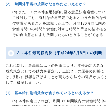
(2) 時間外手当の放棄がなされたといえるか？
(d) また、Ｘの本件雇用契約に至る意思決定過程につい
て検討しても、有利な給与設定であるという合理的な
償措置があることを認識した上で、月間180時間以内の
労働時間中の時間外労働に対する時間外手当の請求権
その自由意思により放棄したものとみることができる
３．本件最高裁判決（平成24年3月8日）の判断
これに対し、最高裁は以下の理由により、本件約定のみな
残業規定としての効力を否定し、上記２．の原審の判断に
は、判決に影響を及ぼすことが明らかな法令の違反がある
して、破棄しました。
(1) 基本給に割増賃金が含まれているといえるか？
(a) 本件約定によれば、月間180時間以内の労働時間中