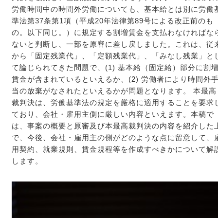
労働時間中の時間外労働についても、基本給とは別に労働
準法第37条第1項（平成20年法律第89号による改正前のも
の。以下同じ。）に規定する割増賃金を支払わなければな
ないと判断し、一部を原審に差し戻しました。これは、従
から「固定残業代」、「定額残業代」、「みなし残業」と
て論じられてきた問題で、(1) 基本給（固定給）部分に割
賃金が含まれているといえるか、(2) 労働者により時間外
当の放棄がなされたといえるかが問題となります。 本最高
裁判決は、労働基準法の規定を厳格に適用することを要求
ており、会社・雇用主側に厳しい内容といえます。本稿で
は、事案の概要と原審及び本最高裁判決の内容を紹介した
で、今後、会社・雇用主の側がどのような点に留意して、
用契約、就業規則、賃金規程等を作成すべきかについて解
します。