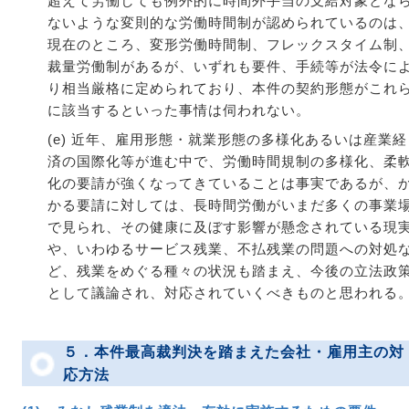
超えて労働しても例外的に時間外手当の支給対象とな
ないような変則的な労働時間制が認められているのは
現在のところ、変形労働時間制、フレックスタイム制
裁量労働制があるが、いずれも要件、手続等が法令に
り相当厳格に定められており、本件の契約形態がこれ
に該当するといった事情は伺われない。
(e) 近年、雇用形態・就業形態の多様化あるいは産業経
済の国際化等が進む中で、労働時間規制の多様化、柔
化の要請が強くなってきていることは事実であるが、
かる要請に対しては、長時間労働がいまだ多くの事業
で見られ、その健康に及ぼす影響が懸念されている現
や、いわゆるサービス残業、不払残業の問題への対処
ど、残業をめぐる種々の状況も踏まえ、今後の立法政
として議論され、対応されていくべきものと思われる
５．本件最高裁判決を踏まえた会社・雇用主の対
応方法