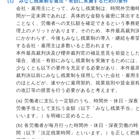
(1) みなし残業制を適法・有効に実施するための要件
会社・雇用主にとって、みなし残業制は、時間外労働
間が一定未満であれば、具体的な金額を厳密に算出す
ことなく、労働者への支払額を確定できるという事務
理上のメリットがあります。そのため、本件最高裁判
にかかわらず、今後もみなし残業制の導入・継続を希
する会社・雇用主は多数いると思われます。
本件最高裁判決及び櫻井裁判官の補足意見を前提とし
場合、適法・有効にみなし残業制を実施するためには
少なくとも以下の要件を充足する必要があり、本件最
裁判決以前にみなし残業制を採用していた会社・雇用
のほとんどが、速やかに雇用契約、就業規則や賃金規
の改訂等の措置を行う必要があると考えます。
(a) 労働者に支払う一定額のうち、時間外・休日・深夜
労働手当として支払う金額（以下「みなし残業手当」
いいます。）を明確に定めること。
(b) 各労働者が毎月行った時間外・休日・深夜労働の時
間（以下「法定残業時間」といいます。）を正しく把