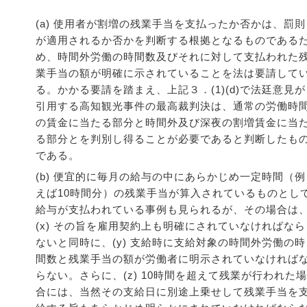
(a) 使用者が割増の残業手当を支払ったか否かは、罰則
が適用されるか否かを判断する根拠となるものである
め、時間外労働の時間数及びそれに対して支払われた
業手当の額が明確に示されていることを法は要請して
る。かかる要請を踏まえ、上記３．(1)(d)で法廷意見が
引用する高知観光事件の最高裁判決は、通常の労働時
の賃金に当たる部分と時間外及び深夜の割増賃金に当
る部分とを判別し得ることが必要であると判断したも
である。
(b) 便宜的に毎月の給与の中にあらかじめ一定時間（例
えば10時間分）の残業手当が算入されているものとし
給与が支払われている事例も見られるが、その場合は
(x) その旨を雇用契約上も明確にされていなければなら
ないと同時に、(y) 支給時に支給対象の時間外労働の時
間数と残業手当の額が労働者に明示されていなければ
らない。さらに、(z) 10時間を超えて残業が行われた場
合には、当然その支給日に別途上乗せして残業手当を