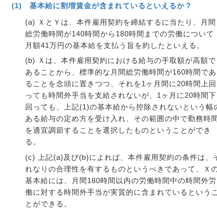
(1) 基本給に割増賃金が含まれているといえるか？
(a) ＸとＹは、本件雇用契約を締結するに当たり、月間
総労働時間が140時間から180時間までの労働について
月額41万円の基本給を支払う旨を約したといえる。
(b) Ｘは、本件雇用契約における給与の手取額が高額で
あることから、標準的な月間総労働時間が160時間であ
ることを念頭に置きつつ、それを1ヶ月間に20時間上回
っても時間外手当を支給されないが、1ヶ月に20時間下
回っても、上記(1)の基本給から控除されないという幅
ある給与の定め方を受け入れ、その範囲の中で勤務時
を適宜調節することを選択したものということができ
る。
(c) 上記(a)及び(b)によれば、本件雇用契約の条件は、
れなりの合理性を有するものというべきであって、Ｘ
基本給には、月間180時間以内の労働時間中の時間外労
働に対する時間外手当が実質的に含まれているという
とができる。