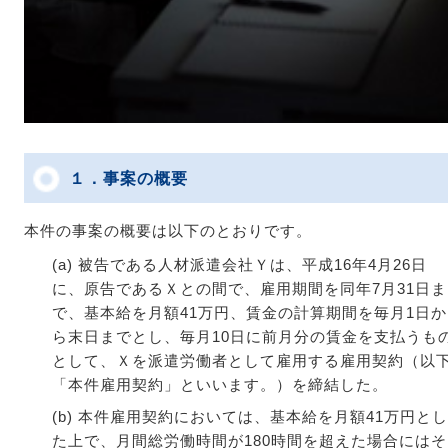
１．事案の概要
本件の事案の概要は以下のとおりです。
(a) 被告である人材派遣会社Ｙは、平成16年4月26日
に、原告であるＸとの間で、雇用期間を同年7月31日ま
で、基本給を月額41万円、賃金の計算期間を毎月1日か
ら末日までとし、毎月10日に前月分の賃金を支払うも
として、Ｘを派遣労働者として雇用する雇用契約（以
「本件雇用契約」といいます。）を締結した。
(b) 本件雇用契約においては、基本給を月額41万円とし
た上で、月間総労働時間が180時間を超えた場合にはそ