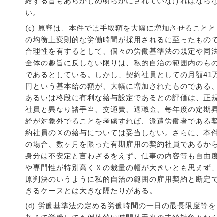
給する旨もあらかじめ明らかにされていなければなら
い。
(c) 原審は、本件では手取額を大幅に増加させることと
の均衡上変則的な労働時間が採用されるに至ったもの
合理性を有するとして、個々の労働基準法の規定や同
全体の趣旨に反しない限りは、私的自治の範囲内のも
であるとしている。しかし、契約社員としての月額41
円という基本給の額が、大幅に増加されたものである
あるいは格段に有利な給与設定であるとの評価は、正
社員と異なり諸手当、交通費、退職金、毎年度の定期
給が対象外でることを考慮すれば、派遣労働者である
約社員のＸの給与については妥当しない。さらに、本
の場合、数ヶ月を限った有期雇用の契約社員であるか
身分は不安定と言わざるをえず、仕事の内容等も自由
や専門性が特別高くＸの裁量の幅が大きいとも思えず
原判決のいうように私的自治の範囲の雇用契約と断定
きるケースとは大きな隔たりがある。
(d) 労働基準法の定める労働時間の一日の最長限度等を