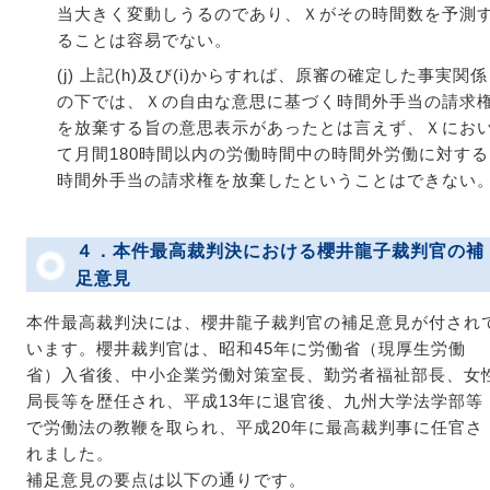
当大きく変動しうるのであり、Ｘがその時間数を予測
ることは容易でない。
(j) 上記(h)及び(i)からすれば、原審の確定した事実関係
の下では、Ｘの自由な意思に基づく時間外手当の請求
を放棄する旨の意思表示があったとは言えず、Ｘにお
て月間180時間以内の労働時間中の時間外労働に対する
時間外手当の請求権を放棄したということはできない
４．本件最高裁判決における櫻井龍子裁判官の補
足意見
本件最高裁判決には、櫻井龍子裁判官の補足意見が付され
います。櫻井裁判官は、昭和45年に労働省（現厚生労働
省）入省後、中小企業労働対策室長、勤労者福祉部長、女
局長等を歴任され、平成13年に退官後、九州大学法学部等
で労働法の教鞭を取られ、平成20年に最高裁判事に任官さ
れました。
補足意見の要点は以下の通りです。