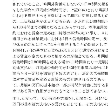
されていること、時間外労働をしないで1日8時間の勤
をした場合の月間総労働時間は、上記(c)のとおり当該
における勤務すべき日数によって相応に変動し得るも
の、土日祝日等が休日となるため、おおむね140時間か
ら180時間までの間となることからすれば、本件雇用契
約における賃金の定めは、特段の事情のない限り、Ｘ
適用される就業規則における1日の労働時間の定め、及
び休日の定めに従って1ヶ月勤務することの対価として
月額41万円の基本給が支払われるという通常の月給制
よる賃金を定めたものと解するのが相当である。月間
労働時間が180時間を超える場合に1時間当たり一定額
別途支払い、月間総労働時間が140時間未満の場合に1
間当たり一定額を減額する旨の約定も、法定の労働時
に対する賃金を定める趣旨のものと解されるのであっ
て、月額41万円の基本給の一部が時間外労働に対する
金である旨の合意がされたものということはできない
(f) したがって、Ｘが時間外労働をした場合に、月額41
万円の基本給の支払いを受けたとしても、その支払い