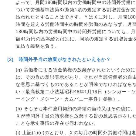
よって、月間180時間以内の労働時間中の時間外労働に
ついて労働基準法第37条第1項の規定する割増賃金が支
払われたとすることはできず、ＹはＸに対し、月間180
時間を超える労働時間中の時間外労働のみならず、月
180時間以内の労働時間中の時間外労働についても、月
額41万円の基本給とは別に、同項の規定する割増賃金
支払う義務を負う。
(2) 時間外手当の放棄がなされたといえるか？
(g) 労働者による賃金債権の放棄がされたというために
は、その旨の意思表示があり、それが当該労働者の自
な意思に基づくものであることが明確でなければなら
い（最高裁第二小法廷昭和48年1月19日（シンガー・
ーイング・メシーン・カムパニー事件）参照）。
(h) そもそも本件雇用契約の締結の当時又はその後に、
Ｘが時間外手当の請求権を放棄する旨の意思表示をし
ことを示す事情の存在が伺われない。
(i) 上記(1)(c)のとおり、Ｘの毎月の時間外労働時間は