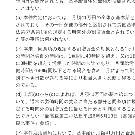
時間外労働がされても、基本給自体の金額が増額され
ことはない。
(b) 本件約定においては、月額41万円の全体が基本給と
されており、その一部が他の部分と区別されて労働基
法第37条第1項の規定する時間外の割増賃金とされてい
た等の事情は伺われない。
(c) 本来、同条項の規定する割増賃金の対象となる1ヶ
の時間外労働の時間は、1週間に40時間を超え、又は1
に8時間を超えて労働した時間の合計であり、月間総労
働時間が180時間以下となる場合を含め、月によって勤
務すべき日数が異なる等により相当大きく変動し得る
のである。
(d) 上記(a)から(c)によれば、月額41万円の基本給につ
いて、通常の労働時間の賃金に当たる部分と同条項に
定する時間外の割増賃金に当たる部分とを判別するこ
はできない（最高裁第二小法廷平成6年6月13日（高知
観光事件）参照）。
(e) 本件雇用契約において、基本給は月額41万円と合意