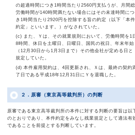
の超過時間につき1時間当たり2560円支払うが、月間
労働時間が140時間満たない場合にはその未達時間につ
き1時間当たり2920円を控除する旨の約定（以下「本
約定」といいます。）がなされていた。
(c) また、Ｙは、その就業規則において、労働時間を1
8時間、休日を土曜日、日曜日、国民の祝日、年末年始
（12月30日から1月3日まで）その他会社が定める日と
規定していた。
(d) 本件雇用契約は、4回更新され、Ｘは、最終の契約
了日である平成18年12月31日にＹを退職した。
２．原審（東京高等裁判所）の判断
原審である東京高等裁判所の本件に対する判断の要旨は以
のとおりであり、本件約定をみなし残業規定として適法有
であることを前提とする判断しています。