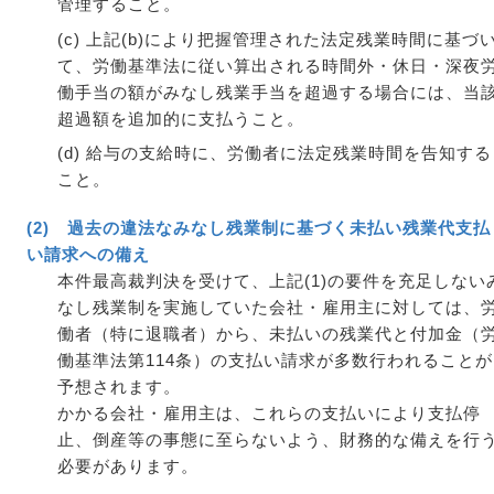
管理すること。
(c) 上記(b)により把握管理された法定残業時間に基づ
て、労働基準法に従い算出される時間外・休日・深夜
働手当の額がみなし残業手当を超過する場合には、当
超過額を追加的に支払うこと。
(d) 給与の支給時に、労働者に法定残業時間を告知する
こと。
(2) 過去の違法なみなし残業制に基づく未払い残業代支払
い請求への備え
本件最高裁判決を受けて、上記(1)の要件を充足しない
なし残業制を実施していた会社・雇用主に対しては、
働者（特に退職者）から、未払いの残業代と付加金（
働基準法第114条）の支払い請求が多数行われることが
予想されます。
かかる会社・雇用主は、これらの支払いにより支払停
止、倒産等の事態に至らないよう、財務的な備えを行
必要があります。