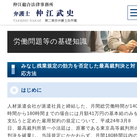
労働問題等の基礎知識
みなし残業規定の効力を否定した最高裁判決と対
応方法
はじめに
人材派遣会社が派遣社員と締結した、月間総労働時間が14
時間から180時間までの場合には月額41万円の基本給のみ
支払うと定めた雇用契約の規定について、平成24年3月8
日、最高裁判所第一小法廷は、原審である東京高等裁判所
判決を破棄し、当該規定にかかわらず、月間180時間以内